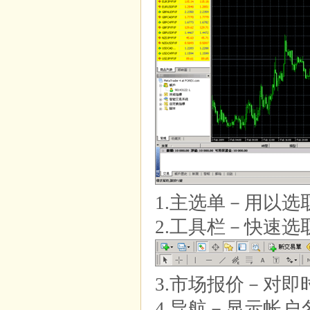
1.主选单－用以选
2.工具栏－快速选
3.市场报价－对即
4.导航－显示帐