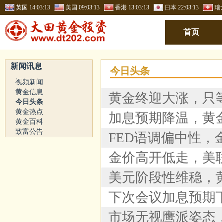
英国
14:03:14
美国
09:03:14
香港
13:03:14
日本
22:03:14
瑞
首页
新闻讯息
今日头条
视频新闻
黄金信息
黄金终迎大涨，只
今日头条
黄金热点
加息预期降温，黄
黄金百科
致富公告
FED语调偏中性，
金价高开低走，美
美元阶段性维稳，
下次会议加息预期
市场无视鹰派姿态