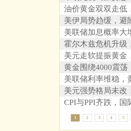
油价黄金双双走低，
美伊局势趋缓，避
美联储加息概率大
霍尔木兹危机升级
美元走软提振黄金
黄金围绕4000震
美联储利率维稳，黄
美元强势格局未改
CPI与PPI齐跌，
1
2
3
4
5