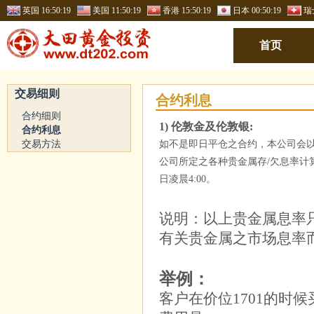
英国
16:50:19
美国
11:50:19
香港
15:50:19
日本
00:50:19
瑞
首页
交易细则
合约利息
合约细则
1) 伦敦金及伦敦银:
合约利息
交易方法
如不是即日平仓之合约，本公司会以
公司所定之各种贵金属存/欠息率计
日凌晨4:00。
说明：以上贵金属息率
有关贵金属之市场息率
举例：
客户在价位1701的时