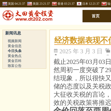
英国
04:21:37
美国
23:21:37
香港
03:21:37
日本
12:21:37
瑞
首页
新闻讯息
经济数据表现不
视频新闻
黄金信息
2025 年 3 月 3 日
今日头条
黄金热点
截止2025年03月
黄金百科
致富公告
然周初一度突破了2
结现象，所以很快又
储的态度以及关税
大征收关税的言论，
效的关税政策将推迟
金价回落至两周